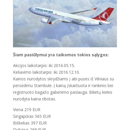
Šiam pasiūlymui yra taikomos tokios sąlygos:
Akcijos laikotarpis: iki 2016.05.15.
Keliavimo laikotarpis: iki 2016.12.10.
Kainos nurodytos skrydžiams į abi puses iš Vilniaus su
persėdimu Stambule. Į kainą įskaičiuota ir rankinio bei
registruoto bagažo gabenimo paslauga. Bilietų kiekis
nurodyta kaina ribotas.
Viena 219 EUR
Singapūras 565 EUR
Biškekas 397 EUR
Dubajus 269 EUR