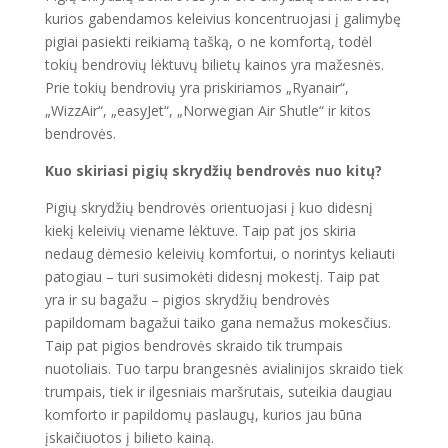
kurios gabendamos keleivius koncentruojasi į galimybę
pigiai pasiekti reikiamą tašką, o ne komfortą, todėl
tokių bendrovių lėktuvų bilietų kainos yra mažesnės.
Prie tokių bendrovių yra priskiriamos „Ryanair“,
„WizzAir“, „easyJet“, „Norwegian Air Shutle“ ir kitos
bendrovės.
Kuo skiriasi pigių skrydžių bendrovės nuo kitų?
Pigių skrydžių bendrovės orientuojasi į kuo didesnį
kiekį keleivių viename lėktuve. Taip pat jos skiria
nedaug dėmesio keleivių komfortui, o norintys keliauti
patogiau – turi susimokėti didesnį mokestį. Taip pat
yra ir su bagažu – pigios skrydžių bendrovės
papildomam bagažui taiko gana nemažus mokesčius.
Taip pat pigios bendrovės skraido tik trumpais
nuotoliais. Tuo tarpu brangesnės avialinijos skraido tiek
trumpais, tiek ir ilgesniais maršrutais, suteikia daugiau
komforto ir papildomų paslaugų, kurios jau būna
įskaičiuotos į bilieto kainą.