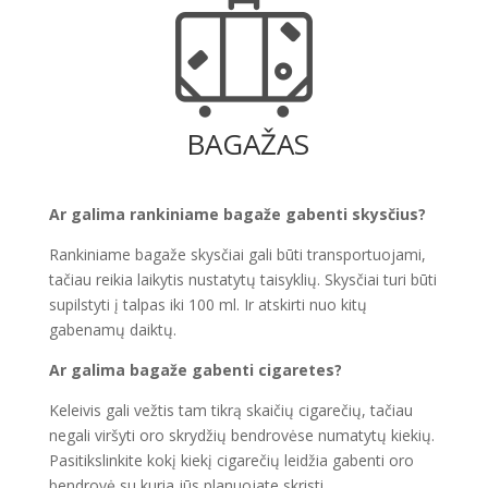
BAGAŽAS
Ar galima rankiniame bagaže gabenti skysčius?
Rankiniame bagaže skysčiai gali būti transportuojami,
tačiau reikia laikytis nustatytų taisyklių. Skysčiai turi būti
supilstyti į talpas iki 100 ml. Ir atskirti nuo kitų
gabenamų daiktų.
Ar galima bagaže gabenti cigaretes?
Keleivis gali vežtis tam tikrą skaičių cigarečių, tačiau
negali viršyti oro skrydžių bendrovėse numatytų kiekių.
Pasitikslinkite kokį kiekį cigarečių leidžia gabenti oro
bendrovė su kuria jūs planuojate skristi.