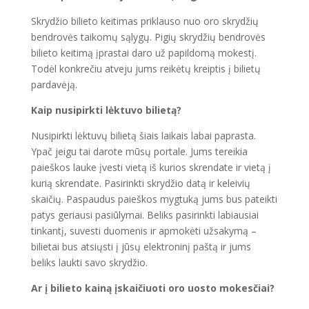
Skrydžio bilieto keitimas priklauso nuo oro skrydžių
bendrovės taikomų sąlygų. Pigių skrydžių bendrovės
bilieto keitimą įprastai daro už papildomą mokestį.
Todėl konkrečiu atveju jums reikėtų kreiptis į bilietų
pardavėją.
Kaip nusipirkti lėktuvo bilietą?
Nusipirkti lėktuvų bilietą šiais laikais labai paprasta.
Ypač jeigu tai darote mūsų portale. Jums tereikia
paieškos lauke įvesti vietą iš kurios skrendate ir vietą į
kurią skrendate. Pasirinkti skrydžio datą ir keleivių
skaičių. Paspaudus paieškos mygtuką jums bus pateikti
patys geriausi pasiūlymai. Beliks pasirinkti labiausiai
tinkantį, suvesti duomenis ir apmokėti užsakymą –
bilietai bus atsiųsti į jūsų elektroninį paštą ir jums
beliks laukti savo skrydžio.
Ar į bilieto kainą įskaičiuoti oro uosto mokesčiai?