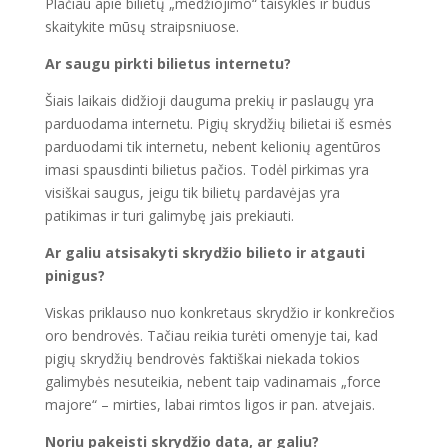
Plačiau apie bilietų „medžiojimo“ taisykles ir būdus
skaitykite mūsų straipsniuose.
Ar saugu pirkti bilietus internetu?
Šiais laikais didžioji dauguma prekių ir paslaugų yra
parduodama internetu. Pigių skrydžių bilietai iš esmės
parduodami tik internetu, nebent kelionių agentūros
imasi spausdinti bilietus pačios. Todėl pirkimas yra
visiškai saugus, jeigu tik bilietų pardavėjas yra
patikimas ir turi galimybę jais prekiauti.
Ar galiu atsisakyti skrydžio bilieto ir atgauti
pinigus?
Viskas priklauso nuo konkretaus skrydžio ir konkrečios
oro bendrovės. Tačiau reikia turėti omenyje tai, kad
pigių skrydžių bendrovės faktiškai niekada tokios
galimybės nesuteikia, nebent taip vadinamais „force
majore“ – mirties, labai rimtos ligos ir pan. atvejais.
Noriu pakeisti skrydžio data, ar galiu?