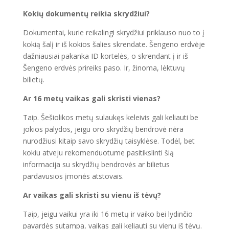
Kokių dokumentų reikia skrydžiui?
Dokumentai, kurie reikalingi skrydžiui priklauso nuo to į
kokią šalį ir iš kokios šalies skrendate. Šengeno erdvėje
dažniausiai pakanka ID kortelės, o skrendant į ir iš
Šengeno erdvės prireiks paso. Ir, žinoma, lėktuvų
bilietų.
Ar 16 metų vaikas gali skristi vienas?
Taip. Šešiolikos metų sulaukęs keleivis gali keliauti be
jokios palydos, jeigu oro skrydžių bendrovė nėra
nurodžiusi kitaip savo skrydžių taisyklėse. Todėl, bet
kokiu atveju rekomenduotume pasitikslinti šią
informacija su skrydžių bendrovės ar bilietus
pardavusios įmonės atstovais.
Ar vaikas gali skristi su vienu iš tėvų?
Taip, jeigu vaikui yra iki 16 metų ir vaiko bei lydinčio
pavardės sutampa, vaikas gali keliauti su vienu iš tėvų.