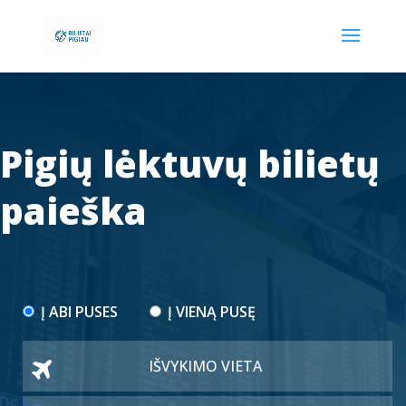
Pigių lėktuvų bilietų
paieška
Į ABI PUSES
Į VIENĄ PUSĘ