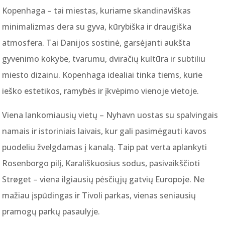
Kopenhaga – tai miestas, kuriame skandinaviškas
minimalizmas dera su gyva, kūrybiška ir draugiška
atmosfera. Tai Danijos sostinė, garsėjanti aukšta
gyvenimo kokybe, tvarumu, dviračių kultūra ir subtiliu
miesto dizainu. Kopenhaga idealiai tinka tiems, kurie
ieško estetikos, ramybės ir įkvėpimo vienoje vietoje.
Viena lankomiausių vietų – Nyhavn uostas su spalvingais
namais ir istoriniais laivais, kur gali pasimėgauti kavos
puodeliu žvelgdamas į kanalą. Taip pat verta aplankyti
Rosenborgo pilį, Karališkuosius sodus, pasivaikščioti
Strøget – viena ilgiausių pėsčiųjų gatvių Europoje. Ne
mažiau įspūdingas ir Tivoli parkas, vienas seniausių
pramogų parkų pasaulyje.