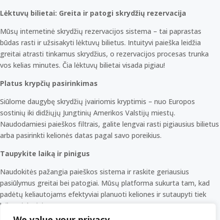
Lėktuvų bilietai: Greita ir patogi skrydžių rezervacija
Mūsų internetinė skrydžių rezervacijos sistema – tai paprastas
būdas rasti ir užsisakyti lėktuvų bilietus. Intuityvi paieška leidžia
greitai atrasti tinkamus skrydžius, o rezervacijos procesas trunka
vos kelias minutes. Čia lėktuvų bilietai visada pigiau!
Platus krypčių pasirinkimas
Siūlome daugybę skrydžių įvairiomis kryptimis – nuo Europos
sostinių iki didžiųjų Jungtinių Amerikos Valstijų miestų.
Naudodamiesi paieškos filtrais, galite lengvai rasti pigiausius bilietus
arba pasirinkti kelionės datas pagal savo poreikius.
Taupykite laiką ir pinigus
Naudokitės pažangia paieškos sistema ir raskite geriausius
pasiūlymus greitai bei patogiai. Mūsų platforma sukurta tam, kad
padėtų keliautojams efektyviai planuoti keliones ir sutaupyti tiek
laiko, tiek pinigų.
We value your privacy