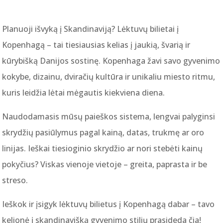
Planuoji išvyką į Skandinaviją? Lėktuvų bilietai į
Kopenhagą – tai tiesiausias kelias į jaukią, švarią ir
kūrybišką Danijos sostinę. Kopenhaga žavi savo gyvenimo
kokybe, dizainu, dviračių kultūra ir unikaliu miesto ritmu,
kuris leidžia lėtai mėgautis kiekviena diena.
Naudodamasis mūsų paieškos sistema, lengvai palyginsi
skrydžių pasiūlymus pagal kainą, datas, trukmę ar oro
linijas. Ieškai tiesioginio skrydžio ar nori stebėti kainų
pokyčius? Viskas vienoje vietoje – greita, paprasta ir be
streso.
Ieškok ir įsigyk lėktuvų bilietus į Kopenhagą dabar – tavo
kelionė į skandinavišką gyvenimo stilių prasideda čia!