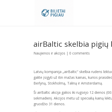
airBaltic skelbia pigių
Naujienos ir akcijos
|
0 comments
Latvių kompanija „airBaltic“ skelbia rudens lėktuv
galite įsigyti už itin mažas kainas, kurios praside
Berlyną, Stokholmą, Taliną ir Amsterdamą.
Ši airBaltic akcija galios iki rugsėjo 12 dienos (00
sekmadienį. Akcijos metu už specialią kainą lėktuv
gruodžio 31 dienos.