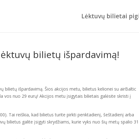
Lėktuvų bilietai pig
 lėktuvų bilietų išpardavimą!
ų bilietų išpardavimą. Šios akcijos metu, bilietus kelionei su airBaltic
da vos nuo 29 eurų! Akcijos metu įsigytais bilietais galėsite skristi į
:00). Tai reiškia, kad bilietus turite pirkti penktadienį, šeštadienį arba
ų bilietus galite įsigyti skrydžiams, kurie vyks nuo šių metų spalio 31 