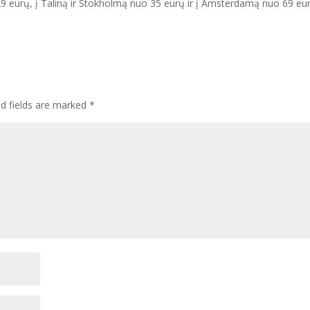
o 29 eurų, į Taliną ir Stokholmą nuo 35 eurų ir į Amsterdamą nuo 69 eu
ed fields are marked
*