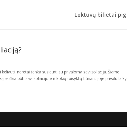
Lėktuvų bilietai pig
liaciją?
keliauti, neretai tenka susidurti su privaloma saviizoliacija. Šiame
reiškia būti saviizoliacijoje ir kokių taisyklių būnant joje privalu laikyt