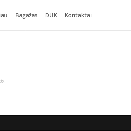
iau
Bagažas
DUK
Kontaktai
is.