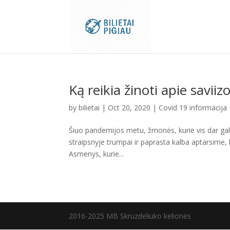
Ką reikia žinoti apie saviizo
by
bilietai
|
Oct 20, 2020
|
Covid 19 informacija
Šiuo pandemijos metu, žmonės, kurie vis dar gali 
straipsnyje trumpai ir paprasta kalba aptarsime, ką 
Asmenys, kurie...
2016-2025 MB Skruzdeliuko kelionės