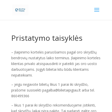
Pristatymo taisyklės
– Įlaipinimo kortelės paruošiamos pagal oro skrydžių
bendrovių nustatytus laiko terminus. Įlaipinimo korteles
klientas privalo atsispausdinti ir pateikti jas oro uosto
darbuotojams. Įsigyti bilietai kitu būdu klientams
nepateikiami.
– jeigu negavote bilietų likus 1 parai iki skrydžio,
prašome susisiekti pagalba@bilietaipigiau.lt arba tel.
860499366
– likus 1 parai iki skrydžio rekomenduojame įsitikinti,
kad skrydžių laikai nėra pakitę. Tai padaryti galite oro