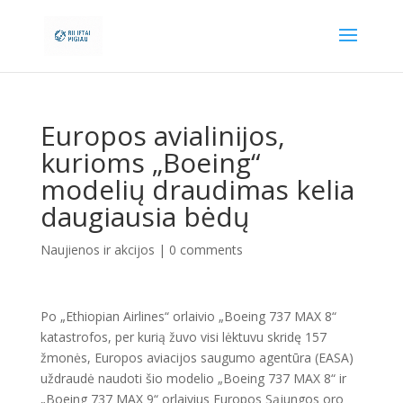
Europos avialinijos,
kurioms „Boeing“
modelių draudimas kelia
daugiausia bėdų
Naujienos ir akcijos
|
0 comments
Po „Ethiopian Airlines“ orlaivio „Boeing 737 MAX 8“
katastrofos, per kurią žuvo visi lėktuvu skridę 157
žmonės, Europos aviacijos saugumo agentūra (EASA)
uždraudė naudoti šio modelio „Boeing 737 MAX 8“ ir
„Boeing 737 MAX 9“ orlaivius Europos Sąjungos oro