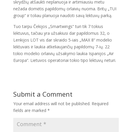
skrydžių atšaukti neplanuoja ir artimiausiu metu
nežada domėtis papildomų orlaivių nuoma. Britų „TUI
group“ ir toliau planuoja naudoti savą lėktuvų parką.
Tuo tarpu Čekijos „Smartwings“ turi tik 7 tokius
lėktuvus, tačiau yra užsakiusi dar papildomus 32, o
Lenkijos LOT vis dar skraido 5-iais „MAX 8“ modelio
lėktuvais ir laukia atkeliaujančių papildomų 7-ių. 22
tokio modelio orlaivių užsakymo laukia Ispanijos „Air
Europa“. Lietuvos operatoriai tokio tipo lėktuvų neturi.
Submit a Comment
Your email address will not be published.
Required
fields are marked
*