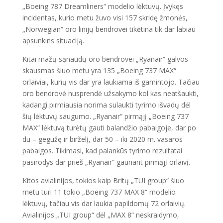
„Boeing 787 Dreamliners“ modelio lėktuvų. Įvykęs
incidentas, kurio metu žuvo visi 157 skridę žmonės,
„Norwegian“ oro linijų bendrovei tikėtina tik dar labiau
apsunkins situaciją.
Kitai mažų sąnaudų oro bendrovei „Ryanair“ galvos
skausmas šiuo metu yra 135 „Boeing 737 MAX“
orlaiviai, kurių vis dar yra laukiama iš gamintojo. Tačiau
oro bendrovė nusprendė užsakymo kol kas neatšaukti,
kadangi pirmiausia norima sulaukti tyrimo išvadų dėl
šių lėktuvų saugumo. „Ryanair“ pirmąjį „Boeing 737
MAX“ lėktuvą turėtų gauti balandžio pabaigoje, dar po
du – gegužę ir birželį, dar 50 – iki 2020 m. vasaros
pabaigos. Tikimasi, kad palankūs tyrimo rezultatai
pasirodys dar prieš „Ryanair“ gaunant pirmąjį orlaivį.
Kitos avialinijos, tokios kaip Britų „TUI group“ šiuo
metu turi 11 tokio „Boeing 737 MAX 8“ modelio
lėktuvų, tačiau vis dar laukia papildomų 72 orlaivių.
Avialinijos „TUI group“ dėl „MAX 8“ neskraidymo,