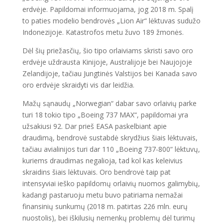
erdvėje. Papildomai informuojama, jog 2018 m. Spalį
to paties modelio bendrovės „Lion Air“ lėktuvas sudužo
Indonezijoje. Katastrofos metu žuvo 189 žmonės.
Dėl šių priežasčių, šio tipo orlaiviams skristi savo oro
erdvėje uždrausta Kinijoje, Australijoje bei Naujojoje
Zelandijoje, tačiau Jungtinės Valstijos bei Kanada savo
oro erdvėje skraidyti vis dar leidžia.
Mažų sąnaudų „Norwegian“ dabar savo orlaivių parke
turi 18 tokio tipo „Boeing 737 MAX“, papildomai yra
užsakiusi 92. Dar prieš EASA paskelbiant apie
draudimą, bendrovė sustabdė skrydžius šiais lėktuvais,
tačiau avialinijos turi dar 110 „Boeing 737-800“ lėktuvų,
kuriems draudimas negalioja, tad kol kas keleivius
skraidins šiais lėktuvais. Oro bendrovė taip pat
intensyviai ieško papildomų orlaivių nuomos galimybių,
kadangi pastaruoju metu buvo patiriama nemažai
finansinių sunkumų (2018 m. patirtas 226 mln. eurų
nuostolis), bei iškilusių nemenkų problemų dėl turimų