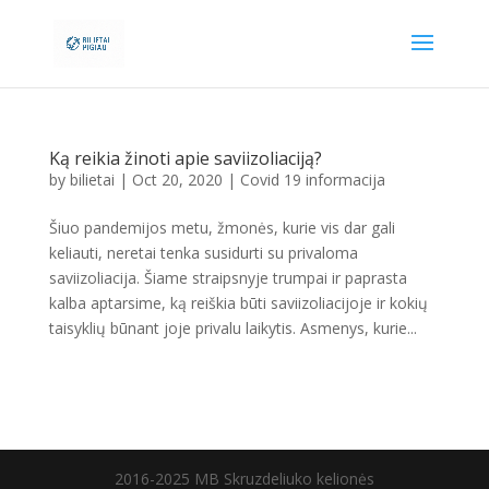
Ką reikia žinoti apie saviizoliaciją?
by
bilietai
|
Oct 20, 2020
|
Covid 19 informacija
Šiuo pandemijos metu, žmonės, kurie vis dar gali
keliauti, neretai tenka susidurti su privaloma
saviizoliacija. Šiame straipsnyje trumpai ir paprasta
kalba aptarsime, ką reiškia būti saviizoliacijoje ir kokių
taisyklių būnant joje privalu laikytis. Asmenys, kurie...
2016-2025 MB Skruzdeliuko kelionės